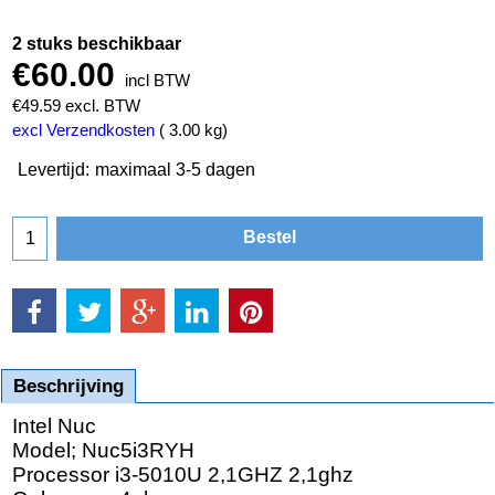
2 stuks beschikbaar
€
60.00
incl BTW
€
49.59
excl. BTW
excl Verzendkosten
3.00
kg
Levertijd:
maximaal 3-5 dagen
Bestel
Beschrijving
Intel Nuc
Model; Nuc5i3RYH
Processor i3-5010U 2,1GHZ 2,1ghz