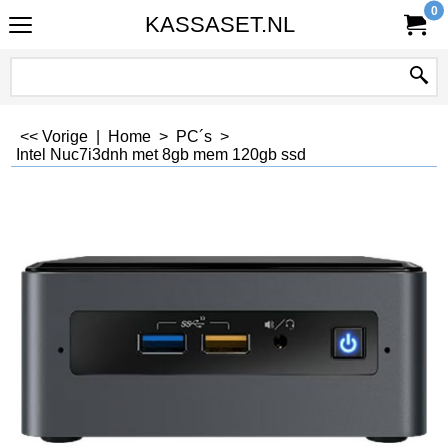
0
KASSASET.NL
<< Vorige
|
Home
>
PC´s
>
Intel Nuc7i3dnh met 8gb mem 120gb ssd