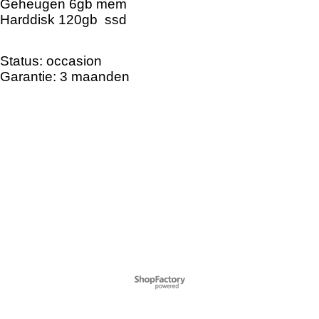
Geheugen 6gb mem
Harddisk 120gb ssd
Status: occasion
Garantie: 3 maanden
Webwinkel gemaakt met
ShopFactory webwinkel
software.