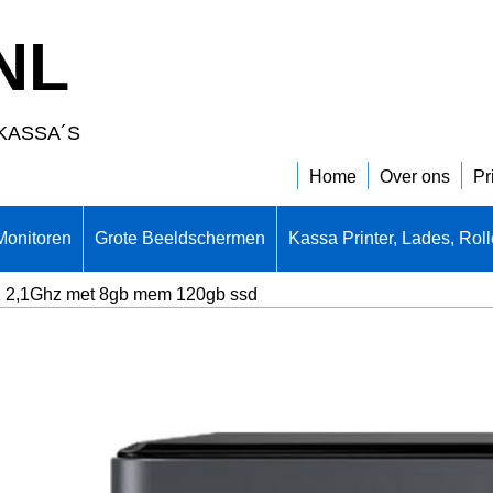
NL
KASSA´S
Home
Over ons
Pr
Monitoren
Grote Beeldschermen
Kassa Printer, Lades, Rol
 2,1Ghz met 8gb mem 120gb ssd